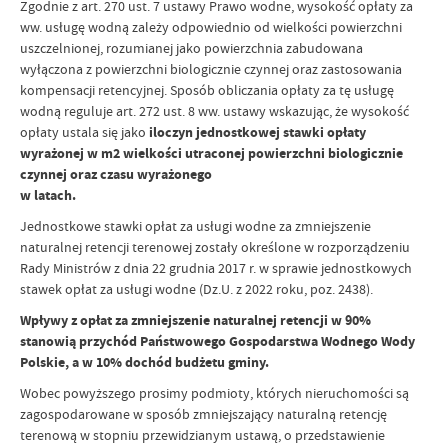
Zgodnie z art. 270 ust. 7 ustawy Prawo wodne, wysokość opłaty za
ww. usługę wodną zależy odpowiednio od wielkości powierzchni
uszczelnionej, rozumianej jako powierzchnia zabudowana
wyłączona z powierzchni biologicznie czynnej oraz zastosowania
kompensacji retencyjnej. Sposób obliczania opłaty za tę usługę
wodną reguluje art. 272 ust. 8 ww. ustawy wskazując, że wysokość
opłaty ustala się jako
iloczyn jednostkowej stawki opłaty
wyrażonej w m2 wielkości utraconej powierzchni biologicznie
czynnej oraz czasu wyrażonego
w latach.
Jednostkowe stawki opłat za usługi wodne za zmniejszenie
naturalnej retencji terenowej zostały określone w rozporządzeniu
Rady Ministrów z dnia 22 grudnia 2017 r. w sprawie jednostkowych
stawek opłat za usługi wodne (Dz.U. z 2022 roku, poz. 2438).
Wpływy z opłat za zmniejszenie naturalnej retencji w 90%
stanowią przychód Państwowego Gospodarstwa Wodnego Wody
Polskie, a w 10% dochód budżetu gminy.
Wobec powyższego prosimy podmioty, których nieruchomości są
zagospodarowane w sposób zmniejszający naturalną retencję
terenową w stopniu przewidzianym ustawą, o przedstawienie