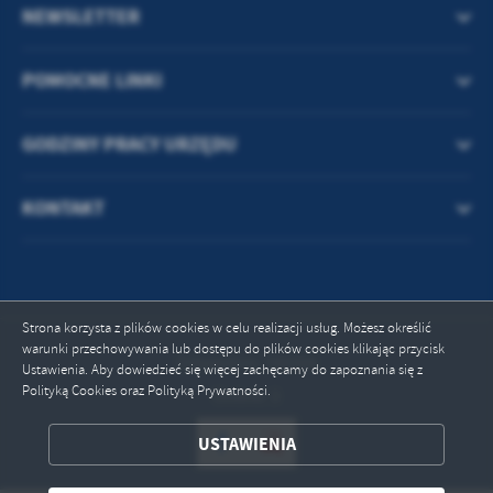
NEWSLETTER
POMOCNE LINKI
GODZINY PRACY URZĘDU
KONTAKT
Strona korzysta z plików cookies w celu realizacji usług. Możesz określić
warunki przechowywania lub dostępu do plików cookies klikając przycisk
Odwiedzin: 749394
Ustawienia. Aby dowiedzieć się więcej zachęcamy do zapoznania się z
Polityką Cookies oraz Polityką Prywatności.
Online: 3
ZAPISZ WYBRANE
USTAWIENIA
ODRZUĆ WSZYSTKIE