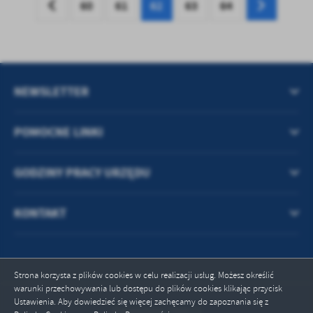
60
61
62
63
64
NEWSLETTER
POMOCNE LINKI
GODZINY PRACY URZĘDU
KONTAKT
Strona korzysta z plików cookies w celu realizacji usług. Możesz określić
warunki przechowywania lub dostępu do plików cookies klikając przycisk
Ustawienia. Aby dowiedzieć się więcej zachęcamy do zapoznania się z
Odwiedzin: 749572