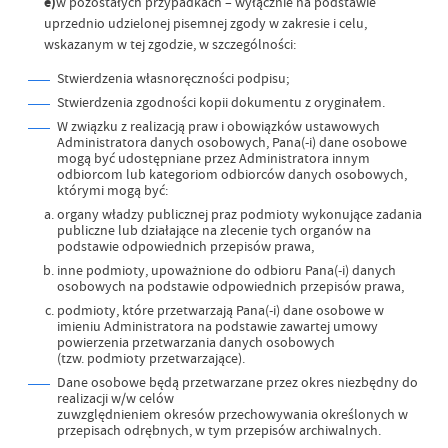
e)
w pozostałych przypadkach – wyłącznie na podstawie
uprzednio udzielonej pisemnej zgody w zakresie i celu,
wskazanym w tej zgodzie, w szczególności:
Stwierdzenia własnoręczności podpisu;
Stwierdzenia zgodności kopii dokumentu z oryginałem.
W związku z realizacją praw i obowiązków ustawowych
Administratora danych osobowych, Pana(-i) dane osobowe
mogą być udostępniane przez Administratora innym
odbiorcom lub kategoriom odbiorców danych osobowych,
którymi mogą być:
organy władzy publicznej praz podmioty wykonujące zadania
publiczne lub działające na zlecenie tych organów na
podstawie odpowiednich przepisów prawa,
inne podmioty, upoważnione do odbioru Pana(-i) danych
osobowych na podstawie odpowiednich przepisów prawa,
podmioty, które przetwarzają Pana(-i) dane osobowe w
imieniu Administratora na podstawie zawartej umowy
powierzenia przetwarzania danych osobowych
(tzw. podmioty przetwarzające).
Dane osobowe będą przetwarzane przez okres niezbędny do
realizacji w/w celów
zuwzględnieniem okresów przechowywania określonych w
przepisach odrębnych, w tym przepisów archiwalnych.