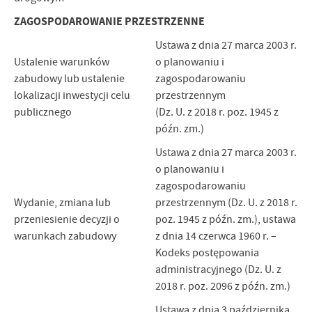
ZAGOSPODAROWANIE PRZESTRZENNE
Ustawa z dnia 27 marca 2003 r.
Ustalenie warunków
o planowaniu i
zabudowy lub ustalenie
zagospodarowaniu
lokalizacji inwestycji celu
przestrzennym
publicznego
(Dz. U. z 2018 r. poz. 1945 z
późn. zm.)
Ustawa z dnia 27 marca 2003 r.
o planowaniu i
zagospodarowaniu
Wydanie, zmiana lub
przestrzennym (Dz. U. z 2018 r.
przeniesienie decyzji o
poz. 1945 z późn. zm.), ustawa
warunkach zabudowy
z dnia 14 czerwca 1960 r. –
Kodeks postępowania
administracyjnego (Dz. U. z
2018 r. poz. 2096 z późn. zm.)
Ustawa z dnia 3 października