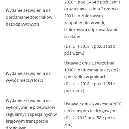
2018 r. poz. 1454 z późn. zm.)
oraz ustawa z dnia 7 czerwca
Wydanie zezwolenia na
2001 r. o zbiorowym
opróżnianie zbiorników
zaopatrzeniu w wodę
bezodpływowych
izbiorowym odprowadzaniu
ścieków
(Dz. U. z 2018 r. poz. 1152 z
późn. zm.)
Ustawa z dnia 13 września
1996 r. o utrzymaniu czystości
Wydanie zezwolenia na
i porządku w gminach
wywóz nieczystości
(Dz. U. z 2018 r. poz. 1454 z
późn. zm.)
Wydanie zezwolenia na
Ustawa z dnia 6 września 2001
wykonywanie przewozów
r. o transporcie drogowym
regularnych specjalnych w
(Dz. U. 2019 poz. 58 z późn.
krajowym transporcie
zm.)
drogowym