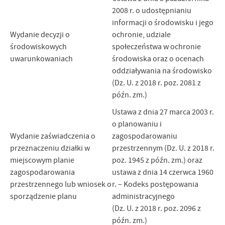
2008 r. o udostępnianiu
informacji o środowisku i jego
Wydanie decyzji o
ochronie, udziale
środowiskowych
społeczeństwa w ochronie
uwarunkowaniach
środowiska oraz o ocenach
oddziaływania na środowisko
(Dz. U. z 2018 r. poz. 2081 z
późn. zm.)
Ustawa z dnia 27 marca 2003 r.
o planowaniu i
Wydanie zaświadczenia o
zagospodarowaniu
przeznaczeniu działki w
przestrzennym (Dz. U. z 2018 r.
miejscowym planie
poz. 1945 z późn. zm.) oraz
zagospodarowania
ustawa z dnia 14 czerwca 1960
przestrzennego lub wniosek o
r. – Kodeks postępowania
sporządzenie planu
administracyjnego
(Dz. U. z 2018 r. poz. 2096 z
późn. zm.)