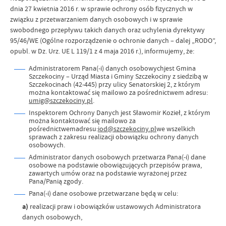
dnia 27 kwietnia 2016 r. w sprawie ochrony osób fizycznych w
związku z przetwarzaniem danych osobowych i w sprawie
swobodnego przepływu takich danych oraz uchylenia dyrektywy
95/46/WE (Ogólne rozporządzenie o ochronie danych – dalej „RODO”,
opubl. w Dz. Urz. UE L 119/1 z 4 maja 2016 r.), informujemy, że:
Administratorem Pana(-i) danych osobowychjest Gmina
Szczekociny – Urząd Miasta i Gminy Szczekociny z siedzibą w
Szczekocinach (42-445) przy ulicy Senatorskiej 2, z którym
można kontaktować się mailowo za pośrednictwem adresu:
umig@szczekociny.pl
.
Inspektorem Ochrony Danych jest Sławomir Kozieł, z którym
można kontaktować się mailowo za
pośrednictwemadresu:
iod@szczekociny.pl
we wszelkich
sprawach z zakresu realizacji obowiązku ochrony danych
osobowych.
Administrator danych osobowych przetwarza Pana(-i) dane
osobowe na podstawie obowiązujących przepisów prawa,
zawartych umów oraz na podstawie wyrażonej przez
Pana/Panią zgody.
Pana(-i) dane osobowe przetwarzane będą w celu:
a)
realizacji praw i obowiązków ustawowych Administratora
danych osobowych,