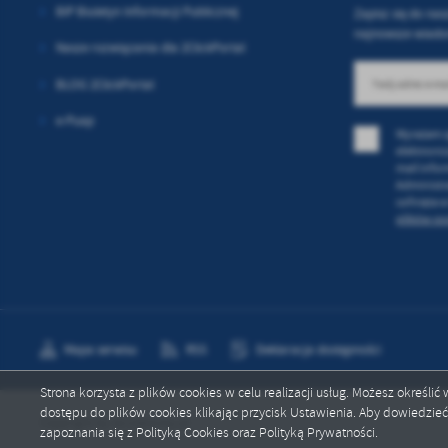
sp
BIP Biuletyn Informacji Publicznej
Zapisz się do nas
najnowsze wiado
Nasze rozwiązania dla 2ClickPortal
BLOG 2ClickPortal
e-Puap
Wyrażam z
elektroni
mail info
Administr
cofnięta 
plików coo
Mapa serwisu
RSS
Deklaracja dostępności
Strona korzysta z plików cookies w celu realizacji usług. Możesz określi
dostępu do plików cookies klikając przycisk Ustawienia. Aby dowiedzie
Copyright by szczekociny.pl
zapoznania się z Polityką Cookies oraz Polityką Prywatności.