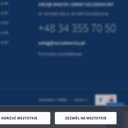
 15:00
URZĄD MIASTA I GMINY SZCZEKOCINY
 15:00
ul. Senatorska 2, 42-445 Szczekociny
 15:00
+48 34 355 70 50
 15:00
umig@szczekociny.pl
 15:00
Formularz kontaktowy
Odwiedzin: 749383
Online: 2
ODRZUĆ WSZYSTKIE
ZEZWÓL NA WSZYSTKIE
Powered by
2ClickPortal® - Portale nowej generacji
DO GÓRY