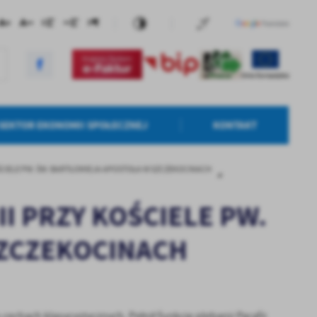
SEKTOR EKONOMII SPOŁECZNEJ
KONTAKT
CIELE PW. ŚW. BARTŁOMIEJA APOSTOŁA W SZCZEKOCINACH
I PRZY KOŚCIELE PW.
SZCZEKOCINACH
 cechach klasycystycznych. Pełnił funkcję plebanii Parafii