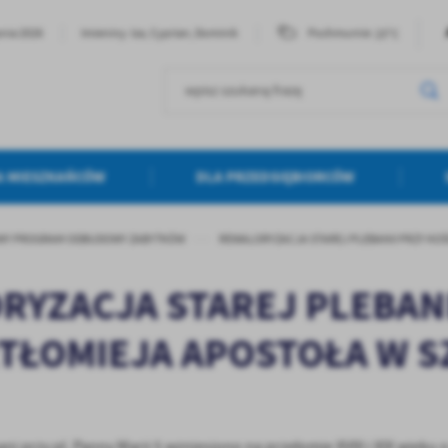
23°C
pnia 2026
Imieniny: Iza, Cyprian, Dominik
Pochmurnie
A MIESZKAŃCÓW
DLA PRZEDSIĘBIORCÓW
WY PROGRAM ODBUDOWY ZABYTKÓW
REWALORYZACJA STAREJ PLEBANII PRZY KOŚ
YZACJA STAREJ PLEBANI
RTŁOMIEJA APOSTOŁA W 
 przy pl. Panny Marii 5 wzniesiono na przełomie XVIII i XIX wieku o