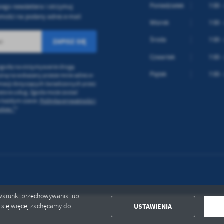
ołecznościowych.
Poniedziałek
7:00 -
zego newslettera i otrzymuj
mości na podany adres e-mail
Wtorek
7:00 -
Środa
7:00 -
Czwartek
7:00 -
godę na otrzymywanie drogą
Piątek
7:00 -
czną na wskazany przeze mnie adres e-
rmacji dotyczących świadczonych przez
atora usług. Zgoda może zostać
w każdym czasie.
Polityka prywatności i
kies *
*
ć warunki przechowywania lub
USTAWIENIA
ć się więcej zachęcamy do